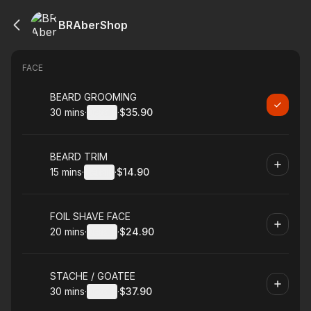
BRAberShop
FACE
Book
BEARD GROOMING
30 mins
·
Details
·
$35.90
.
Duration
:
.
Price
:
Book
BEARD TRIM
15 mins
·
Details
·
$14.90
.
Duration
:
.
Price
:
Book
FOIL SHAVE FACE
20 mins
·
Details
·
$24.90
.
Duration
:
.
Price
:
Book
STACHE / GOATEE
30 mins
·
Details
·
$37.90
.
Duration
:
.
Price
: