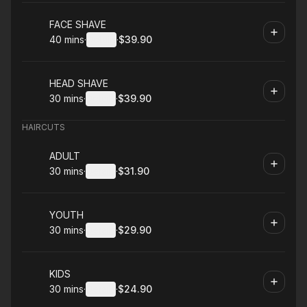
Book
FACE SHAVE
40 mins
·
Details
·
$39.90
.
Duration
:
.
Price
:
Book
HEAD SHAVE
30 mins
·
Details
·
$39.90
.
Duration
:
.
Price
:
HAIRCUTS
Book
ADULT
30 mins
·
Details
·
$31.90
.
Duration
:
.
Price
:
Book
YOUTH
30 mins
·
Details
·
$29.90
.
Duration
:
.
Price
:
Book
KIDS
30 mins
·
Details
·
$24.90
.
Duration
:
.
Price
: