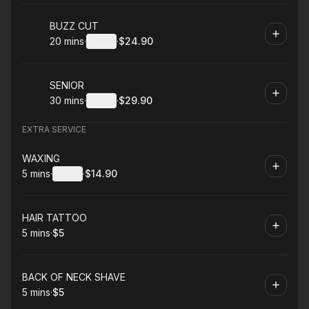
Book
BUZZ CUT
20 mins
·
Details
·
$24.90
.
Duration
:
.
Price
:
Book
SENIOR
30 mins
·
Details
·
$29.90
.
Duration
:
.
Price
:
EXTRA SERVICE
Book
WAXING
5 mins
·
Details
·
$14.90
.
Duration
:
.
Price
:
Book
HAIR TATTOO
5 mins
·
$5
.
Duration
.
Price
:
:
Book
BACK OF NECK SHAVE
5 mins
·
$5
.
Duration
.
Price
:
: