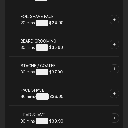
.
Duration
:
.
Price
:
Book
FOIL SHAVE FACE
20 mins
·
Details
·
$24.90
.
Duration
:
.
Price
:
Book
BEARD GROOMING
30 mins
·
Details
·
$35.90
.
Duration
:
.
Price
:
Book
STACHE / GOATEE
30 mins
·
Details
·
$37.90
.
Duration
:
.
Price
:
Book
FACE SHAVE
40 mins
·
Details
·
$39.90
.
Duration
:
.
Price
:
Book
HEAD SHAVE
30 mins
·
Details
·
$39.90
.
Duration
:
.
Price
: