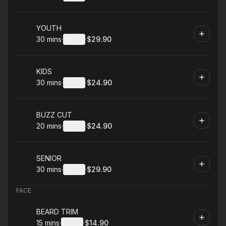
.
Duration
:
.
Price
:
Book
YOUTH
30 mins
·
Details
·
$29.90
.
Duration
:
.
Price
:
Book
KIDS
30 mins
·
Details
·
$24.90
.
Duration
:
.
Price
:
Book
BUZZ CUT
20 mins
·
Details
·
$24.90
.
Duration
:
.
Price
:
Book
SENIOR
30 mins
·
Details
·
$29.90
.
Duration
:
.
Price
:
FACE
Book
BEARD TRIM
15 mins
·
Details
·
$14.90