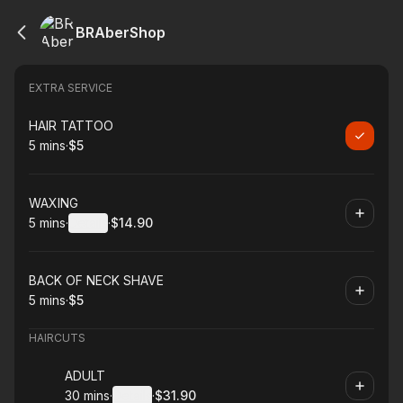
BRAberShop
EXTRA SERVICE
Book
HAIR TATTOO
5 mins
·
$5
.
Duration
.
Price
:
:
Book
WAXING
5 mins
·
Details
·
$14.90
.
Duration
:
.
Price
:
Book
BACK OF NECK SHAVE
5 mins
·
$5
.
Duration
.
Price
:
:
HAIRCUTS
Book
ADULT
30 mins
·
Details
·
$31.90