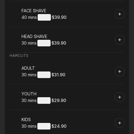
Book
FACE SHAVE
40 mins
·
Details
·
$39.90
.
Duration
:
.
Price
:
Book
HEAD SHAVE
30 mins
·
Details
·
$39.90
.
Duration
:
.
Price
:
HAIRCUTS
Book
ADULT
30 mins
·
Details
·
$31.90
.
Duration
:
.
Price
:
Book
YOUTH
30 mins
·
Details
·
$29.90
.
Duration
:
.
Price
:
Book
KIDS
30 mins
·
Details
·
$24.90
.
Duration
:
.
Price
: