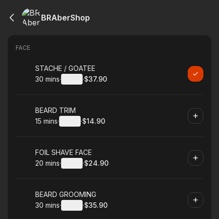
BRAberShop
FACE
Book
STACHE / GOATEE
30 mins
·
Details
·
$37.90
.
Duration
:
.
Price
:
Book
BEARD TRIM
15 mins
·
Details
·
$14.90
.
Duration
:
.
Price
:
Book
FOIL SHAVE FACE
20 mins
·
Details
·
$24.90
.
Duration
:
.
Price
:
Book
BEARD GROOMING
30 mins
·
Details
·
$35.90
.
Duration
:
.
Price
: