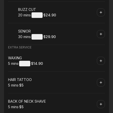
Book
BUZZ CUT
20 mins
·
Details
·
$24.90
.
Duration
:
.
Price
:
Book
SENIOR
30 mins
·
Details
·
$29.90
.
Duration
:
.
Price
:
EXTRA SERVICE
Book
WAXING
5 mins
·
Details
·
$14.90
.
Duration
:
.
Price
:
Book
HAIR TATTOO
5 mins
·
$5
.
Duration
.
Price
:
:
Book
BACK OF NECK SHAVE
5 mins
·
$5
.
Duration
.
Price
:
: