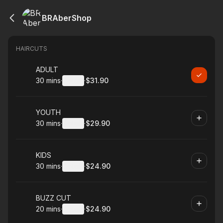
BRAberShop
HAIRCUTS
Book
ADULT
30 mins
·
Details
·
$31.90
.
Duration
:
.
Price
:
Book
YOUTH
30 mins
·
Details
·
$29.90
.
Duration
:
.
Price
:
Book
KIDS
30 mins
·
Details
·
$24.90
.
Duration
:
.
Price
:
Book
BUZZ CUT
20 mins
·
Details
·
$24.90
.
Duration
:
.
Price
: