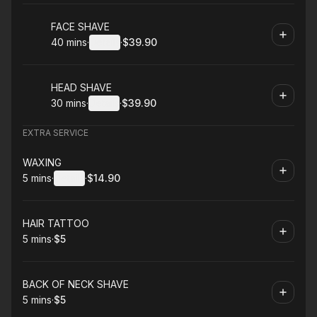
Book
FACE SHAVE
40 mins
·
Details
·
$39.90
.
Duration
:
.
Price
:
Book
HEAD SHAVE
30 mins
·
Details
·
$39.90
.
Duration
:
.
Price
:
EXTRA SERVICE
Book
WAXING
5 mins
·
Details
·
$14.90
.
Duration
:
.
Price
:
Book
HAIR TATTOO
5 mins
·
$5
.
Duration
.
Price
:
:
Book
BACK OF NECK SHAVE
5 mins
·
$5
.
Duration
.
Price
:
: