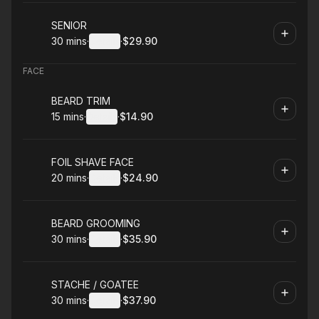
Book
SENIOR
30 mins
·
Details
·
$29.90
.
Duration
:
.
Price
:
FACE
Book
BEARD TRIM
15 mins
·
Details
·
$14.90
.
Duration
:
.
Price
:
Book
FOIL SHAVE FACE
20 mins
·
Details
·
$24.90
.
Duration
:
.
Price
:
Book
BEARD GROOMING
30 mins
·
Details
·
$35.90
.
Duration
:
.
Price
:
Book
STACHE / GOATEE
30 mins
·
Details
·
$37.90
.
Duration
:
.
Price
: